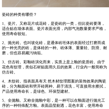
瓷砖的种类有哪些？
1、瓷片。又称花片或花砖，是瓷砖的一类，但比瓷砖要薄，
适合贴在墙体表面。瓷片表面光滑，内部气泡数量要求严格，
使用寿命较短。
2、抛光砖。也叫玻化砖，是通体砖坯体的表面经过打磨而成
的一种光亮的砖，是体砖的一种。砖体薄、重量轻、防滑、耐
磨，但也容易藏污纳垢。
3、仿古砖。彩釉砖演化而来，实质上是上釉的瓷质砖。由于
花色有纹理，类似石材贴面用久后的效果，行业内一般简称为
仿古砖。
4、木纹砖。指表面具有天 然木材纹理图案的装饰效果的陶瓷
砖，分为釉面砖和劈开砖两种。易于清洗，可直接用水擦拭，
产品使用寿命长，是绿色、环保型建材。
5、全抛釉。又称全抛釉中彩，是一种可以在釉面进行抛光工
序的一种特殊配方釉。表面晶莹剔透，花色丰富，使用寿命