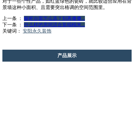
对于一些个性产品，如红蓝绿色的瓷砖，就比较适合应用在背
景墙这种小面积、且需要突出格调的空间范围里。
上一条 ：
橱柜台面怎么选？别再傻傻...
下一条 ：
什么样的房间适合装榻榻米...
关键词：
安阳永久装饰
产品展示
热销产品
优选案列
艾莱克合金门
新中式
重庆cc木门
地中海
宏美壁纸
现代