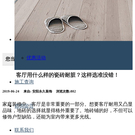
装修常识
施工工艺
优惠活动
您当前的位置：
首页
下载
装修常识
>
>
客厅用什么样的瓷砖耐脏？这样选准没错！
施工查询
2019-06-24
来自:
安阳永久装饰
浏览次数:802
家庭装修中，客厅是非常重要的一部分。想要客厅耐用又凸显
咨询留言
品味，地砖的选择就显得格外重要了。地砖铺的好，不但可以
修饰户型缺陷，还能为室内带来更多光线。
联系我们