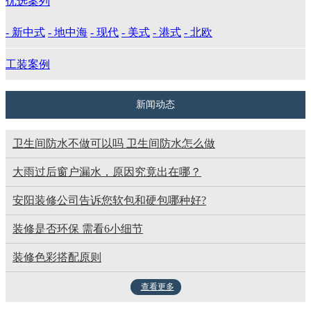
优选案列
- 新中式
- 地中海
- 现代
- 美式
- 港式
- 北欧
工装案例
新闻动态
卫生间防水不做可以吗 卫生间防水怎么做
大雨过后窗户漏水，原因究竟出在哪？
安阳装修公司告诉您软包和硬包哪种好?
装修是否环保 需看6小细节
装修色彩搭配原则
查看更多