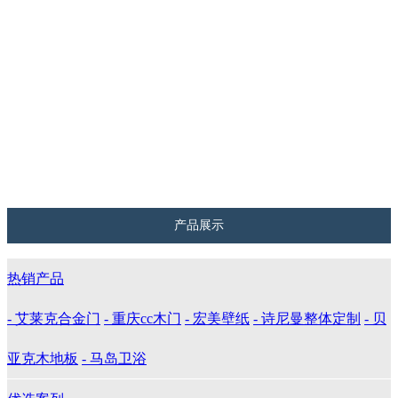
诗尼曼整体定制
美式
贝亚克木地板
港式
马岛卫浴
北欧
工装案例
产品展示
热销产品
- 艾莱克合金门
- 重庆cc木门
- 宏美壁纸
- 诗尼曼整体定制
- 贝
亚克木地板
- 马岛卫浴