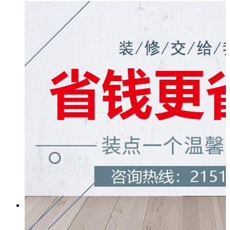
马岛卫浴
艾莱克合金门
重庆cc木门
宏美壁纸
客户服务