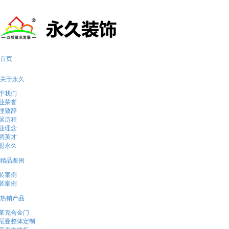
13569051290
首页
关于永久
于我们
业荣誉
理致辞
展历程
业理念
聘英才
盟永久
精品案例
装案例
装案例
热销产品
莱克合金门
尼曼整体定制