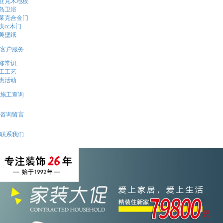
亚克木地板
岛卫浴
莱克合金门
庆cc木门
美壁纸
客户服务
修常识
工工艺
惠活动
施工查询
咨询留言
联系我们