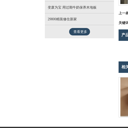
变废为宝 用过期牛奶保养木地板
- 北欧
上一
29800精装修住新家
关键
查看更多
产
相