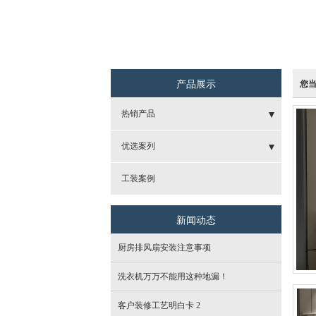
产品展示
您
热销产品
- 艾莱克合金门
优选案列
- 重庆cc木门
- 新中式
工装案例
- 宏美壁纸
- 地中海
新闻动态
- 诗尼曼整体定制
- 现代
厨房排风扇安装注意事项
- 贝亚克木地板
- 美式
洗衣机万万不能用这种地漏！
- 马岛卫浴
- 港式
客户装修工艺明白卡 2