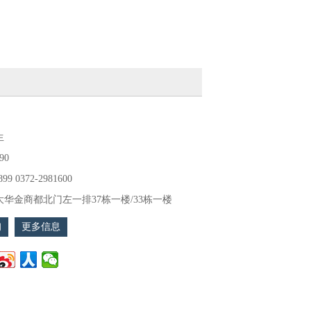
生
90
899 0372-2981600
华金商都北门左一排37栋一楼/33栋一楼
询
更多信息