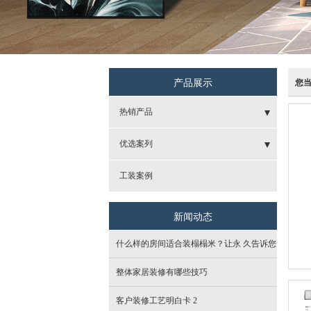
产品展示
您
热销产品
- 艾莱克合金门
优选案列
- 重庆cc木门
- 新中式
工装案例
- 宏美壁纸
- 地中海
新闻动态
- 诗尼曼整体定制
- 现代
什么样的房间适合装榻榻米？让永 久告诉您
- 贝亚克木地板
- 美式
整体家居装修有哪些技巧
- 马岛卫浴
- 港式
客户装修工艺明白卡 2