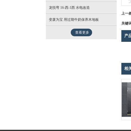
龙悦弯 16-西-1西 水电改造
- 北欧
上一
变废为宝 用过期牛奶保养木地板
关键
查看更多
产
相