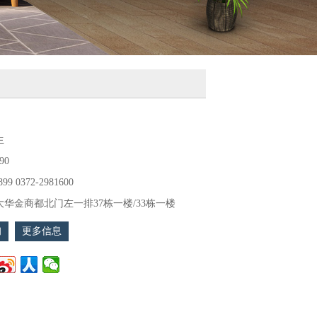
生
90
899 0372-2981600
华金商都北门左一排37栋一楼/33栋一楼
询
更多信息