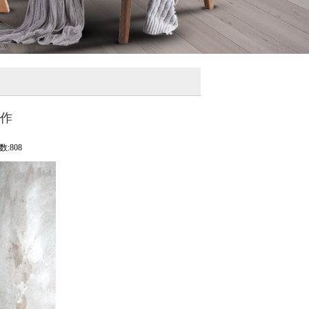
制作
:808