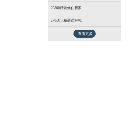
29800精装修住新家
- 北欧
278/378 精装送好礼
查看更多