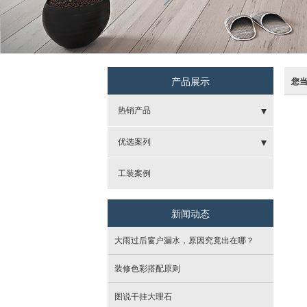
产品展示
您
热销产品
- 艾莱克合金门
优选案列
- 重庆cc木门
- 新中式
工装案例
- 宏美壁纸
- 地中海
新闻动态
- 诗尼曼整体定制
- 现代
大雨过后窗户漏水，原因究竟出在哪？
- 贝亚克木地板
- 美式
装修色彩搭配原则
- 马岛卫浴
- 港式
图说干挂大理石