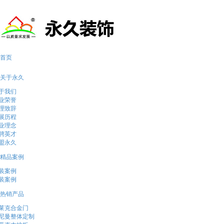
13569051290
首页
关于永久
于我们
业荣誉
理致辞
展历程
业理念
聘英才
盟永久
精品案例
装案例
装案例
热销产品
莱克合金门
尼曼整体定制