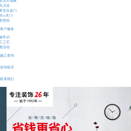
亚克木地板
岛卫浴
莱克合金门
庆cc木门
美壁纸
客户服务
修常识
工工艺
惠活动
施工查询
咨询留言
联系我们